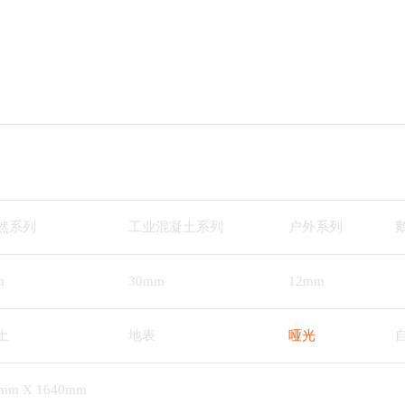
然系列
工业混凝土系列
户外系列
m
30mm
12mm
土
地表
哑光
0mm X 1640mm