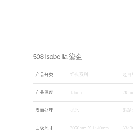
508 lsobellia 鎏金
产品分类
经典系列
超自
产品厚度
13mm
20m
表面处理
抛光
混凝
面板尺寸
3050mm X 1440mm
334