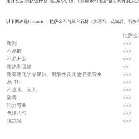
用其长达3米的设计空间以减少拼缝。Caesarstone 恺萨金石具
以下图表是Caesarstone 恺萨金石与其它石材（大理石、花岗岩、石灰
恺萨金
耐刮
√√√
不易脏
√√√
不易开裂
√√√
耐热和阻燃
√√
耐家用化学品腐蚀、耐酸性及其他溶液腐蚀
√√√
易打理
√√√
不吸水、无孔
√√√
防霉
√√√
强力弯曲
√√√
色泽均匀
√√√
抗冻融
√√√