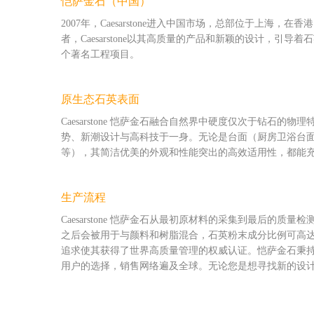
恺萨金石（中国）
2007年，Caesarstone进入中国市场，总部位于
者，Caesarstone以其高质量的产品和新颖的设计
个著名工程项目。
原生态石英表面
Caesarstone 恺萨金石融合自然界中硬度仅次于
势、新潮设计与高科技于一身。无论是台面（厨房卫浴台
等），其简洁优美的外观和性能突出的高效适用性，都能
生产流程
Caesarstone 恺萨金石从最初原材料的采集到最后
之后会被用于与颜料和树脂混合，石英粉末成分比例可高达93%。
追求使其获得了世界高质量管理的权威认证。恺萨金石秉
用户的选择，销售网络遍及全球。无论您是想寻找新的设计灵感