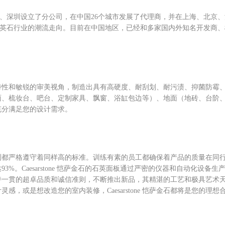
上海，在香港、深圳设立了分公司，在中国26个城市发展了代理商，并在上海、
，引导着石英石行业的潮流走向。目前在中国地区，已经和多家国内外知名开发
钻石的物理特性和敏锐的审美视角，制造出具有高硬度、耐刮划、耐污渍、抑菌
面、梳妆台、吧台、定制家具、飘窗、浴缸包边等）、地面（地砖、台阶
充分满足您的设计需求。
的质量检测都严格遵守着同样高的标准。训练有素的员工都确保着产品的质量在
Caesarstone 恺萨金石的石英面板通过严密的仪器和自动化设备生产，生
持一贯的超卓品质和诚信准则，不断推出新品，其精湛的工艺和极具艺术
，或是想改造您的室内装修，Caesarstone 恺萨金石都将是您的理想