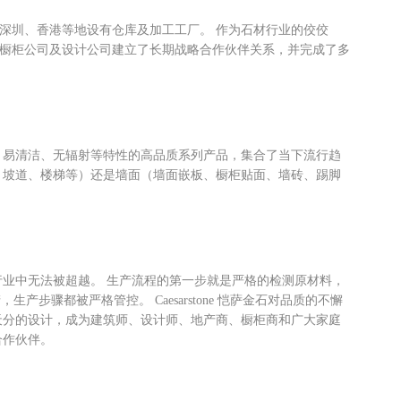
北京、深圳、香港等地设有仓库及加工工厂。 作为石材行业的佼佼
商、橱柜公司及设计公司建立了长期战略合作伙伴关系，并完成了多
防霉、易清洁、无辐射等特性的高品质系列产品，集合了当下流行趋
、坡道、楼梯等）还是墙面（墙面嵌板、橱柜贴面、墙砖、踢脚
同行业中无法被超越。 生产流程的第一步就是严格的检测原材料，
产步骤都被严格管控。 Caesarstone 恺萨金石对品质的不懈
天分的设计，成为建筑师、设计师、地产商、橱柜商和广大家庭
合作伙伴。