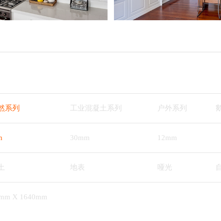
然系列
工业混凝土系列
户外系列
m
30mm
12mm
土
地表
哑光
0mm X 1640mm