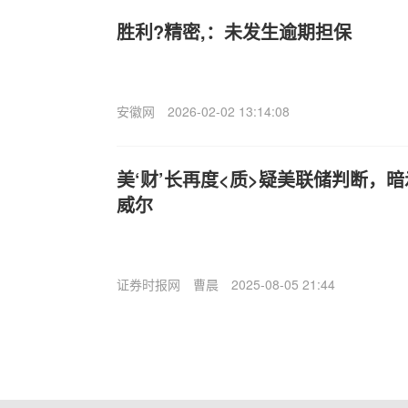
胜利?精密,：未发生逾期担保
安徽网
2026-02-02 13:14:08
美‘财’长再度<质>疑美联储判断，
威尔
证券时报网
曹晨
2025-08-05 21:44