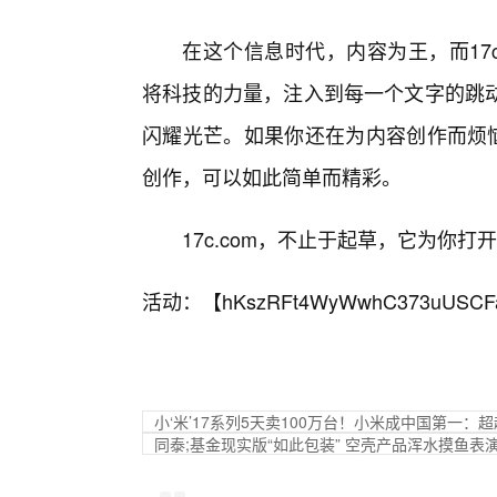
在这个信息时代，内容为王，而17c
将科技的力量，注入到每一个文字的跳
闪耀光芒。如果你还在为内容创作而烦恼
创作，可以如此简单而精彩。
17c.com，不止于起草，它为你
活动：【
hKszRFt4WyWwhC373uUSCF
小‘米’17系列5天卖100万台！小米成中国第一：
同泰;基金现实版“如此包装” 空壳产品浑水摸鱼表