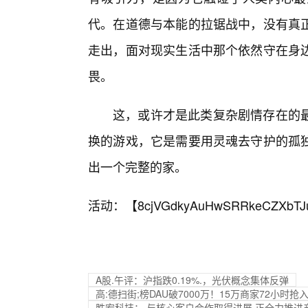
代。在道德与本能的拉锯战中，没有真正
走出，面对现实生活中那个依然守在身
畏。
这，或许才是此类复杂剧情存在的
换的游戏，它是需要用灵魂去守护的孤
出一个完整的家。
活动：【
8cjVGdkyAuHwSRRkeCZXbTJ
A股.午评：沪指跌0.19%.，光伏概念集体反弹
高:德扫街;榜DAU破7000万！15万商家72小时
胜宏科技：,与核心客户合作取得进展 正全力推进