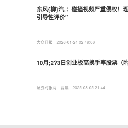
东风{柳}汽,：碰撞视频严重侵权！
引导性评价”
大众日报
2026-01-24 02:49:06
10月;2?3日创业板高换手率股票（
证券时报网
曹晨
2025-08-05 21:44