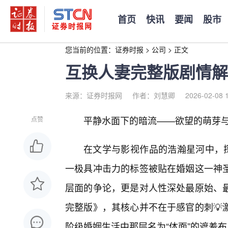
首页
快讯
要闻
股市
您当前的位置：
证券时报
>
公司
>
正文
互换人妻完整版剧情解
来源：证券时报网
作者：刘慧卿
2026-02-08 
平静水面下的暗流——欲望的萌芽与
点赞
在文学与影视作品的浩瀚星河中，探
一极具冲击力的标签被贴在婚姻这一神
层面的争论，更是对人性深处最原始、
完整版》，其核心并不在于感官的刺💡
阶级婚姻生活中那层名为“体面”的遮羞布